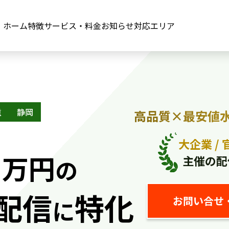
ホーム
特徴
サービス・料金
お知らせ
対応エリア
重
静岡
高品質×最安値
0
大企業 / 
万円
主催の配
の
配信
特化
お問い合せ
に